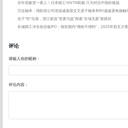
百年宿敌变一家人！日本精工与NTN联姻 只为对抗中国价格战
万达轴承：现阶段公司谐波减速器交叉滚子轴承和RV减速器角接触
虫子“吃”垃圾，浙江新昌“变废为益”探索“全域无废”新路径
长城精工冲击创业板IPO：报告期内“增收不增利”，2025年前五大
评论
请输入你的昵称：
评论内容：