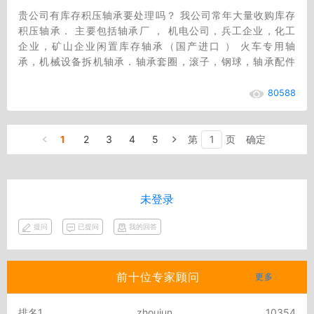
贵公司有库存积压轴承要处理吗？ 我公司常年大量收购库存
积压轴承． 主要包括轴承厂 ， 机电公司，兵工企业，化工
企业，矿山企业闲置库存轴承（国产进口 ） 火车专用轴
承，机械设备拆机轴承．轴承套圈，滚子，钢球，轴承配件
等．．．型号数量不限，价格公道合理，现金…
80588
1
2
3
4
5
第
页
确定
未登录
提问
已提问
我的回答
前十位专家顾问
更多
排名1
zhoujun
10354