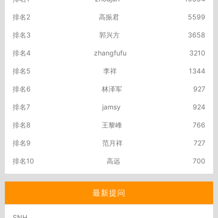
排名2
高振君
5599
排名3
郭兴方
3658
排名4
zhangfufu
3210
排名5
李祥
1344
排名6
林泽军
927
排名7
jamsy
924
排名8
王黎峰
766
排名9
范月祥
727
排名10
高远
700
最新提问
SNH