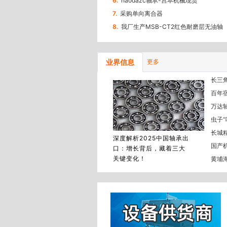
6.
haodazc轴承-宫本机械现货
7.
采购单向离合器
8.
我厂生产MSB-CT2红色耐磨层无油轴
承汽车减震器液压缸复合衬套
业界信息
更多
长三
百年
万达
虫子“
长城
深度解析2025中国轴承出
国产
口：增长背后，藏着三大
关键变化！
黄埔海