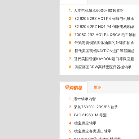
1.
人本电机轴承6000-6016胶封
2.
E2 6205 2RZ HQ1 P4 伺服电机轴承
3.
E2 6204 2RZ HQ1 P4 伺服电机轴承
4.
7008C 2RZ HQ1 P4 QBCA 电主轴轴
承
5.
带紧定套锁紧固体油脂的外球面轴承
UK200德源轴承LDK
6.
替代美国凯顿KAYDON进口等截面超
薄壁轴承KA040CPO/XPO/ARO尺寸
7.
替代美国凯顿KAYDON进口等截面超
101.6*114.3*6.35/4*4.5*0.25
薄壁轴承KA035CPO/XPO/ARO
8.
供应德国GRW高精密医疗器械轴承
采购信息
更多
1.
滚针轴承内套
2.
采购760201-2RS/P5 轴承
3.
FAG 61960-M 寻源
4.
德宝供应轴承
5.
德宝供应各类进口轴承