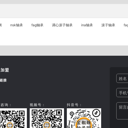
网
nsk轴承
fag轴承
调心滚子轴承
ina轴承
滚子轴承
f
作加盟
姓名 
链接
手机号
信咨询：
视频号：
抖音号：
留言内