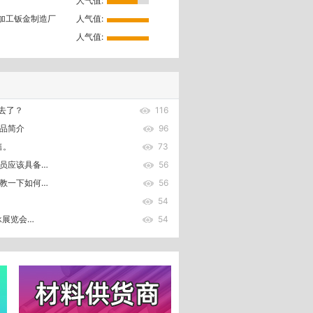
人气值:
加工钣金制造厂
人气值:
人气值:
去了？
116
品简介
96
售。
73
员应该具备…
56
教一下如何…
56
54
承展览会…
54