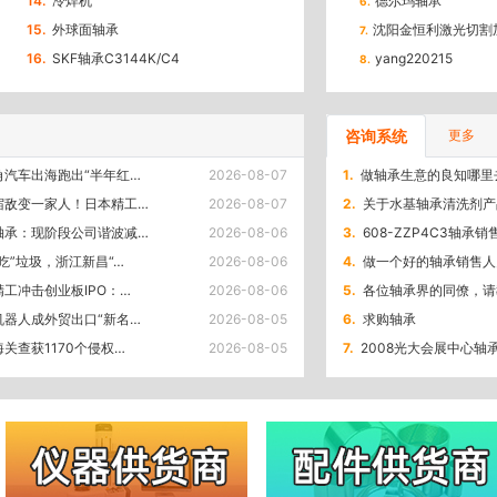
14.
冷焊机
德尔玛轴承
6.
15.
外球面轴承
沈阳金恒利激光切割
7.
16.
SKF轴承C3144K/C4
yang220215
8.
咨询系统
更多
角汽车出海跑出“半年红…
2026-08-07
1.
做轴承生意的良知哪里
宿敌变一家人！日本精工…
2026-08-07
2.
关于水基轴承清洗剂产
轴承：现阶段公司谐波减…
2026-08-06
3.
608-ZZP4C3轴承销
吃”垃圾，浙江新昌“…
2026-08-06
4.
做一个好的轴承销售人
精工冲击创业板IPO：…
2026-08-06
5.
各位轴承界的同僚，请
机器人成外贸出口“新名…
2026-08-05
6.
求购轴承
关查获1170个侵权…
2026-08-05
7.
2008光大会展中心轴