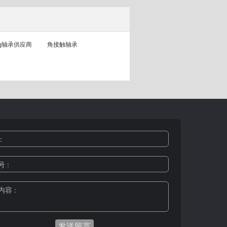
ag轴承供应商
角接触轴承
:
 :
容 :