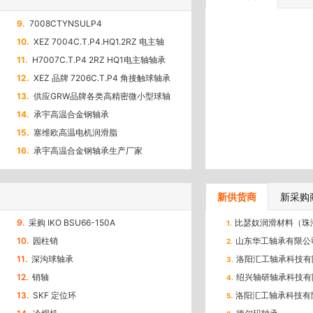
9.
7008CTYNSULP4
10.
XEZ 7004C.T.P4.HQ1.2RZ 电主轴
轴承
11.
H7007C.T.P4 2RZ HQ1电主轴轴承
12.
XEZ 品牌 7206C.T.P4 角接触球轴承
13.
供应GRW品牌各类高精密微小型球轴
承
14.
承宇高温合金钢轴承
15.
塞维欧高温电机润滑脂
16.
承宇高温合金钢轴承生产厂家
新供货商
新采购
9.
采购 IKO BSU66-150A
比瑟奴润滑材料（珠
1.
10.
园柱销
山东华工轴承有限公
2.
11.
深沟球轴承
洛阳汇工轴承科技有
3.
12.
销轴
绍兴轴研轴承科技有
4.
13.
SKF 定位环
洛阳汇工轴承科技有
5.