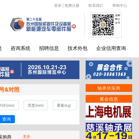
登录
|
免费注册
联系我们
帮助中心
金蜘
蛛公
众号
息
咨询系统
招聘信息
技术外包
企业信用查询
轴承供应商
号&对照
展会信息
查询
采购商
更多