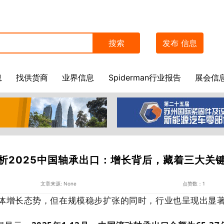
搜索
发布
信息
息
找供货商
业界信息
Spiderman行业报告
展会信
析2025中国轴承出口：增长背后，藏着三大关
文章来源: None
点赞数：1
体增长态势，但在规模稳步扩张的同时，行业也呈现出显