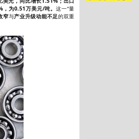
亿美元，同比增长
1.51%
；出口
%
，为
0.51
万美元
/
吨。
这一“量
收窄
与
产业升级动能不足
的双重