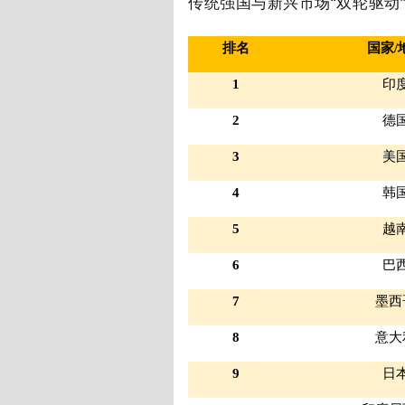
传统强国与新兴市场“双轮驱动
排名
国家
/
1
印
2
德
3
美
4
韩
5
越
6
巴
7
墨西
8
意大
9
日