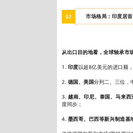
市场格局：印度居首
0
2
从出口目的地看，全球轴承市
1.
印度
以超
8
亿美元的进口额
2.
德国、美国
分列二、三位，
3.
越南、印尼、泰国、马来西
度同步；
4.
墨西哥、巴西等新兴制造基