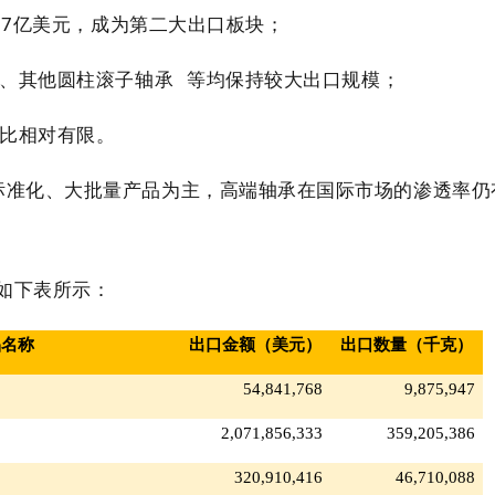
87
亿美元，成为第二大出口板块；
承、其他
圆柱滚子轴承
等均保持较大出口规模；
占比相对有限。
标准化、大批量产品为主，高端轴承在国际市场的渗透率仍
如下表所示：
品名称
出口金额（美元）
出口数量（千克）
54,841,768
9,875,947
2,071,856,333
359,205,386
320,910,416
46,710,088