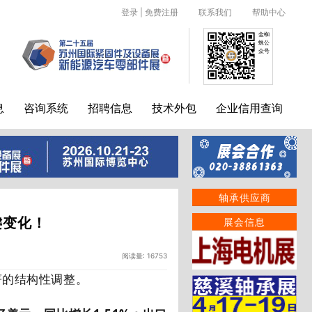
登录
|
免费注册
联系我们
帮助中心
金蜘
蛛公
众号
息
咨询系统
招聘信息
技术外包
企业信用查询
轴承供应商
键变化！
展会信息
阅读量: 16753
著的结构性调整。