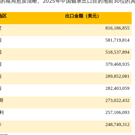
”的格局愈加清晰。2025年中国轴承出口目的地前
30
位的
地区
出口金额（美元）
度
816,186,855
国
581,719,814
国
518,537,894
国
379,468,935
南
289,852,081
西
282,403,059
哥
273,022,432
利
257,106,093
本
248,749,312