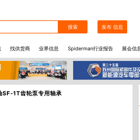
搜索
发布
信息
息
找供货商
业界信息
Spiderman行业报告
展会信
油SF-1T齿轮泵专用轴承