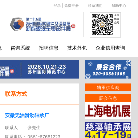
登录
|
免费注册
联系我们
帮助中心
金蜘
蛛公
众号
息
咨询系统
招聘信息
技术外包
企业信用查询
轴承供应商
联系方式
展会信息
安徽无油滑动轴承厂
联系人：
张先生
联系电话：
0551-67681223