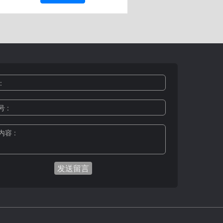
:
 :
容 :