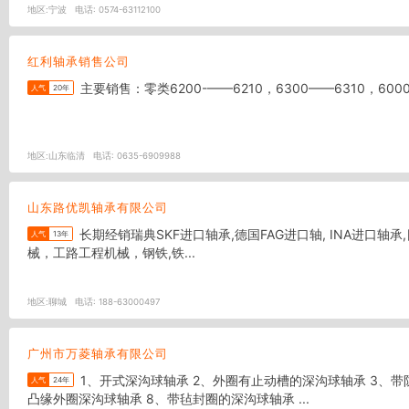
地区:
宁波
电话:
0574-63112100
红利轴承销售公司
主要销售：零类6200-——6210，6300——6310，600
人气
20年
地区:
山东临清
电话:
0635-6909988
山东路优凯轴承有限公司
长期经销瑞典SKF进口轴承,德国FAG进口轴, INA进口轴承,日本TN..NSK.KOYO.NMB.NACHI进口轴承,(IKO滚针系列),美国TIMKEN轴承,销售行业涉及:冶金，石化，电力，矿山机 械,建筑机
人气
13年
械，工路工程机械，钢铁,铁...
地区:
聊城
电话:
188-63000497
广州市万菱轴承有限公司
1、开式深沟球轴承 2、外圈有止动槽的深沟球轴承 3、带防尘盖的深沟球轴承 4、外圈有止动槽带防尘盖的深沟球轴承 5、带密封圈的深沟球轴承 6、外圈有止动槽带密封圈的深沟球轴承 7、
人气
24年
凸缘外圈深沟球轴承 8、带毡封圈的深沟球轴承 ...