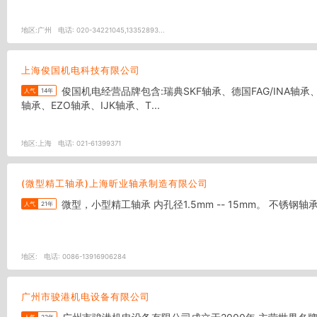
地区:
广州
电话:
020-34221045,13352893...
上海俊国机电科技有限公司
俊国机电经营品牌包含:瑞典SKF轴承、德国FAG/INA轴承、美国TIMKEN轴承、台湾TPI轴承、日本NSK轴承、NTN轴承、NMB轴承、IKO轴承、KOYO轴承、NACHI轴承、FYH轴承、ASAHI
人气
14年
轴承、EZO轴承、IJK轴承、T...
地区:
上海
电话:
021-61399371
(微型精工轴承)上海昕业轴承制造有限公司
微型，小型精工
人气
21年
地区:
电话:
0086-13916906284
广州市骏港机电设备有限公司