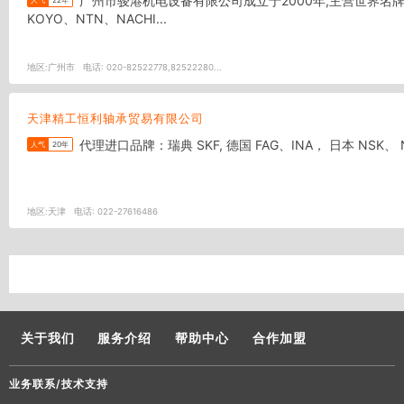
广州市骏港机电设备有限公司成立于2000年,主营世界名牌瑞典SKF，德国FAG、INA、LUK、GMN、IBC，美国TIMKEN、MCGILL、TORRINGTON、FAFNIR，瑞士WIB，日本NSK、IKO、
人气
22年
KOYO、NTN、NACHI...
地区:
广州市
电话:
020-82522778,82522280...
天津精工恒利轴承贸易有限公司
人气
20年
地区:
天津
电话:
022-27616486
关于我们
服务介绍
帮助中心
合作加盟
业务联系/技术支持