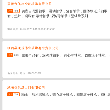
嘉善金飞格滑动轴承有限公司
供应自润滑轴承，滑动轴承，复合轴承，固体镶嵌式轴承，铜基铝基树脂保持架，不锈钢轴承,无铅环保型轴承,轴套，衬套，滑块，无油轴承，干式轴承，轴瓦，平面轴承，导套，双金属轴
人气
18年
套，垫片，铜珠套 滚针轴承 深沟球轴承 F型轴承系列 ...
地区:
嘉兴
电话:
0573-84560680,1365683...
临西县龙基伟业轴承有限责任公司
主要产品有：深沟球轴承、 调心球轴承、圆锥滚子轴承、
人气
23年
地区:
邢台
电话:
13785963818
慈溪创帆进出口有限公司
轴承：深沟球轴承，调心滚子轴承，圆锥滚子轴承，圆柱滚子轴承，
人气
13年