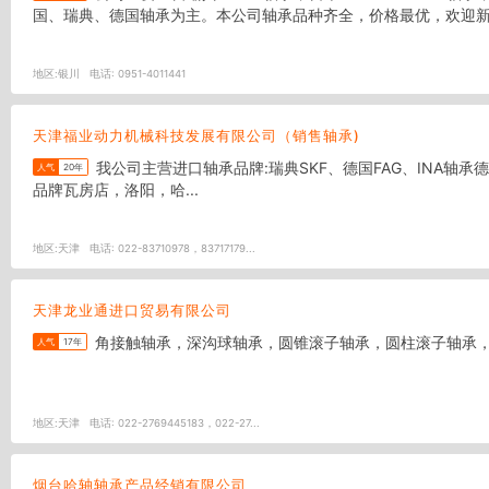
国、瑞典、德国轴承为主。本公司轴承品种齐全，价格最优，欢迎新老
地区:
银川
电话:
0951-4011441
天津福业动力机械科技发展有限公司（销售轴承)
我公司主营进口轴承品牌:瑞典SKF、德国FAG、INA轴承德国BOSCH Rexroth博世力士乐德国STAR星牌 。另外代理销售日本NSK、NTN. KOYO、THK ,FYH,IKO，美国TIMKEN. .国产三大
人气
20年
品牌瓦房店，洛阳，哈...
地区:
天津
电话:
022-83710978，83717179...
天津龙业通进口贸易有限公司
角接触轴承，深沟球轴承，圆锥滚子轴承，圆柱滚子轴承
人气
17年
地区:
天津
电话:
022-2769445183，022-27...
烟台哈轴轴承产品经销有限公司