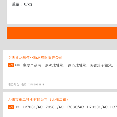
重量： 0/kg
临西县龙基伟业轴承有限责任公司
主要产品有：深沟球轴承、 调心球轴承、圆锥滚子轴承、
人气
23年
地区:
邢台
电话:
13785963818
无锡市第二轴承有限公司（无锡二轴）
1):708C/AC--7028C/AC, H708C/AC
人气
18年