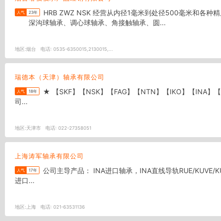
HRB ZWZ NSK 经营从内径1毫米到处径500毫米和各种精度等级。各种用途和各种特殊性能的优质轴承6000多个规格。亦可提供高速、高温、低温、防蚀、防磁、低摩擦等特殊用途轴承。
人气
23年
深沟球轴承、调心球轴承、角接触轴承、圆...
地区:
烟台
电话:
0535-6350015,2130015,...
瑞德本（天津）轴承有限公司
★ 【SKF】【NSK】【FAG】【NTN】【IKO】【INA】【KOYO】【TIMKEN】系列齐全任您选择！！！！ 天津瑞德本轴承有限公司 ★ 天津瑞德本轴承有限公司 ★ ★ 天津瑞德本轴承有限公
人气
18年
司...
地区:
天津市
电话:
022-27358051
上海涛军轴承有限公司
公司主导产品： INA进口轴承，INA直线导轨RUE/KUVE/KUSE,滑块RUS系列，丝杠支撑ZKLF ZKLN/ZARF/ZARN系列2344/2347系列。滚针HK/HF/HFL/NKI/NKIS系列。YRT转盘轴承。SKF
人气
17年
进口...
地区:
上海
电话:
021-63531136