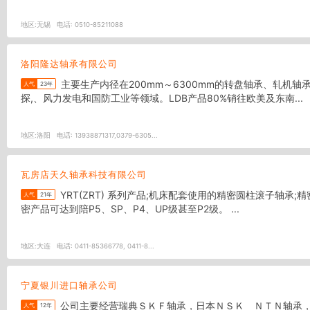
地区:
无锡
电话:
0510-85211088
洛阳隆达轴承有限公司
主要生产内径在200mm～6300mm的转盘轴承、轧机轴承, 调心滚子轴承、圆柱滚子轴承、 圆锥滚子轴承等各种轴承，加工精度可达P4级。产品广泛应用于精密机床、港口、矿山、石油钻
人气
23年
探,、风力发电和国防工业等领域。LDB产品80%销往欧美及东南...
地区:
洛阳
电话:
13938871317,0379-6305...
瓦房店天久轴承科技有限公司
YRT(ZRT) 系列产品;机床配套使用的精密圆柱滚子轴承;精密角接触球轴承(例如角接触球配对轴承，滚珠丝杠轴承)，交叉滚子轴承；圆锥滚子轴承;推力滚子轴承;剖分轴承;自润滑关节轴承等.精
人气
21年
密产品可达到陪P5、SP、P4、UP级甚至P2级。 ...
地区:
大连
电话:
0411-85366778, 0411-8...
宁夏银川进口轴承公司
公司主要经营瑞典ＳＫＦ轴承，日本ＮＳＫ ＮＴＮ轴承，德国ＦＡＧ轴承等，备有类别齐全的现货、库存丰富。本公司是一家以销售进口轴承为主的公司，本公司的轴承品牌主要以日本、美
人气
12年