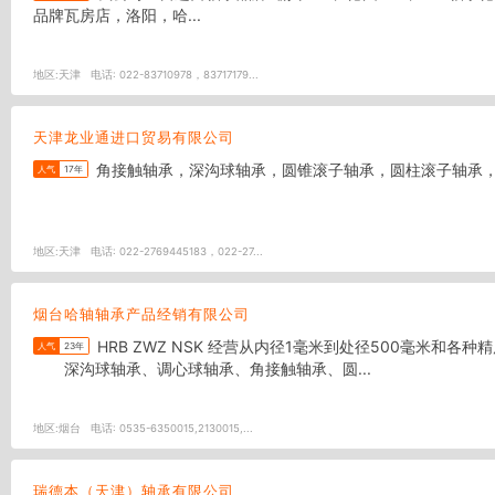
品牌瓦房店，洛阳，哈...
地区:
天津
电话:
022-83710978，83717179...
天津龙业通进口贸易有限公司
角接触轴承，深沟球轴承，圆锥滚子轴承，圆柱滚子轴承
人气
17年
地区:
天津
电话:
022-2769445183，022-27...
烟台哈轴轴承产品经销有限公司
HRB ZWZ NSK 经营从内径1毫米到处径500毫米和各种精度等级。各种用途和各种特殊性能的优质轴承6000多个规格。亦可提供高速、高温、低温、防蚀、防磁、低摩擦等特殊用途轴承。
人气
23年
深沟球轴承、调心球轴承、角接触轴承、圆...
地区:
烟台
电话:
0535-6350015,2130015,...
瑞德本（天津）轴承有限公司