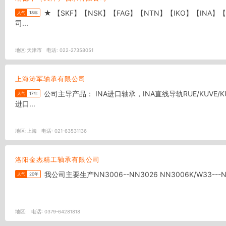
★ 【SKF】【NSK】【FAG】【NTN】【IKO】【INA】【KOYO】【TIMKEN】系列齐全任您选择！！！！ 天津瑞德本轴承有限公司 ★ 天津瑞德本轴承有限公司 ★ ★ 天津瑞德本轴承有限公
人气
18年
司...
地区:
天津市
电话:
022-27358051
上海涛军轴承有限公司
公司主导产品： INA进口轴承，INA直线导轨RUE/KUVE/KUSE,滑块RUS系列，丝杠支撑ZKLF ZKLN/ZARF/ZARN系列2344/2347系列。滚针HK/HF/HFL/NKI/NKIS系列。YRT转盘轴承。SKF
人气
17年
进口...
地区:
上海
电话:
021-63531136
洛阳金杰精工轴承有限公司
我公司主要生产NN3006--
人气
20年
地区:
电话:
0379-64281818