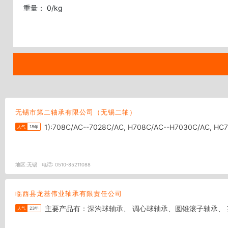
重量： 0/kg
无锡市第二轴承有限公司（无锡二轴）
1):708C/AC--7028C/AC, H708C/AC
人气
18年
地区:
无锡
电话:
0510-85211088
临西县龙基伟业轴承有限责任公司
主要产品有：深沟球轴承、 调心球轴承、圆锥滚子轴承、
人气
23年