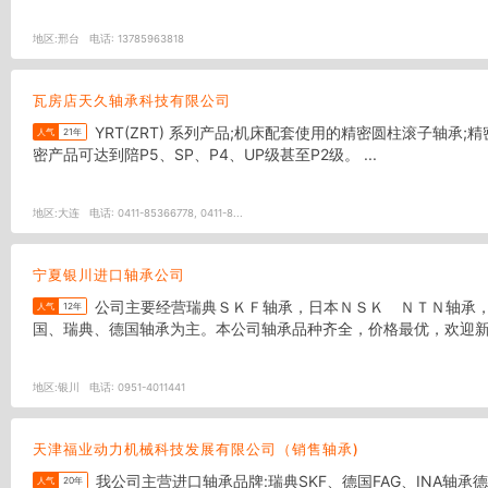
地区:
邢台
电话:
13785963818
瓦房店天久轴承科技有限公司
YRT(ZRT) 系列产品;机床配套使用的精密圆柱滚子轴承;精密角接触球轴承(例如角接触球配对轴承，滚珠丝杠轴承)，交叉滚子轴承；圆锥滚子轴承;推力滚子轴承;剖分轴承;自润滑关节轴承等.精
人气
21年
密产品可达到陪P5、SP、P4、UP级甚至P2级。 ...
地区:
大连
电话:
0411-85366778, 0411-8...
宁夏银川进口轴承公司
公司主要经营瑞典ＳＫＦ轴承，日本ＮＳＫ ＮＴＮ轴承，德国ＦＡＧ轴承等，备有类别齐全的现货、库存丰富。本公司是一家以销售进口轴承为主的公司，本公司的轴承品牌主要以日本、美
人气
12年
国、瑞典、德国轴承为主。本公司轴承品种齐全，价格最优，欢迎新老
地区:
银川
电话:
0951-4011441
天津福业动力机械科技发展有限公司（销售轴承)
我公司主营进口轴承品牌:瑞典SKF、德国FAG、INA轴承德国BOSCH Rexroth博世力士乐德国STAR星牌 。另外代理销售日本NSK、NTN. KOYO、THK ,FYH,IKO，美国TIMKEN. .国产三大
人气
20年