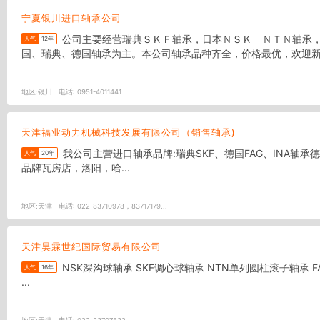
宁夏银川进口轴承公司
公司主要经营瑞典ＳＫＦ轴承，日本ＮＳＫ ＮＴＮ轴承，德国ＦＡＧ轴承等，备有类别齐全的现货、库存丰富。本公司是一家以销售进口轴承为主的公司，本公司的轴承品牌主要以日本、美
人气
12年
国、瑞典、德国轴承为主。本公司轴承品种齐全，价格最优，欢迎新老
地区:
银川
电话:
0951-4011441
天津福业动力机械科技发展有限公司（销售轴承)
我公司主营进口轴承品牌:瑞典SKF、德国FAG、INA轴承德国BOSCH Rexroth博世力士乐德国STAR星牌 。另外代理销售日本NSK、NTN. KOYO、THK ,FYH,IKO，美国TIMKEN. .国产三大
人气
20年
品牌瓦房店，洛阳，哈...
地区:
天津
电话:
022-83710978，83717179...
天津昊霖世纪国际贸易有限公司
NSK深沟球轴承 SKF调心球轴承 NTN单列圆柱滚子轴承 FAG调心滚子轴承 UBC圆柱滚子轴承 NSK角接触球轴承 TIMKEN圆锥滚子轴承 SKF推力球轴承 NTN推力滚子轴承 THK直线运动轴承
人气
16年
...