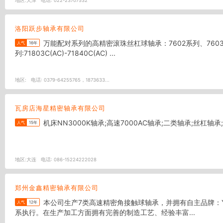
地区:
天津
电话:
022-23707532
洛阳跃步轴承有限公司
万能配对系列的高精密滚珠丝杠球轴承：7602系列、7603系列、BS系列。同时我们还专业从事各种大型非标轴承的研发和生产。 司主导产品为精密角接触球轴承： 718系
人气
16年
列:71803C(AC)-71840C(AC) ...
地区:
电话:
0379-64255765，1873633...
瓦房店海星精密轴承有限公司
机床NN3000K轴承;高速7000AC轴承;二类轴承;丝杠
人气
15年
地区:
大连
电话:
086-15224222028
郑州金鑫精密轴承有限公司
本公司生产7类高速精密角接触球轴承，并拥有自主品牌：YHC产品。运用国外同行业先进经验，开发、生产高精密角接触球轴承，位居国内同行业前列。严格按照ISO9001:2008质量管理体
人气
12年
系执行。在生产加工方面拥有完善的制造工艺、经验丰富...