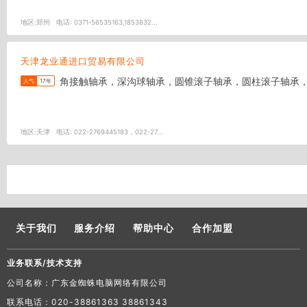
地区:
郑州
电话:
0371-56535163,1853832...
天津龙业通进口贸易有限公司
角接触轴承，深沟球轴承，圆锥滚子轴承，圆柱滚子轴承
人气
17年
地区:
天津
电话:
022-2769445183，022-27...
关于我们
服务介绍
帮助中心
合作加盟
业务联系/技术支持
公司名称：广东金蜘蛛电脑网络有限公司
联系电话：020-38861363 38861343