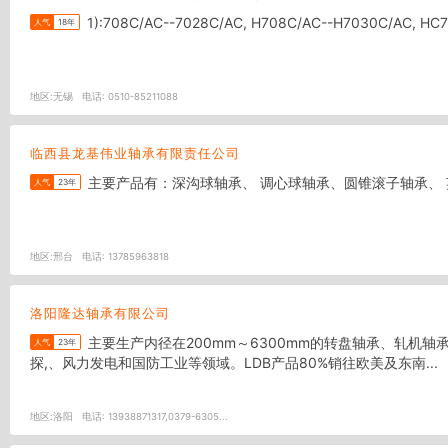
1):708C/AC--7028C/AC, H708C/AC
人气
18年
地区:
无锡
电话:
0510-85211088
临西县龙基伟业轴承有限责任公司
主要产品有：深沟球轴承、 调心球轴承、圆锥滚子轴承、
人气
23年
地区:
邢台
电话:
13785963818
洛阳隆达轴承有限公司
主要生产内径在200mm～6300mm的转盘轴承、轧机轴承, 调心滚子轴承、圆柱滚子轴承、 圆锥滚子轴承等各种轴承，加工精度可达P4级。产品广泛应用于精密机床、港口、矿山、石油钻
人气
23年
探,、风力发电和国防工业等领域。LDB产品80%销往欧美及东南...
地区:
洛阳
电话:
13938871317,0379-6305...