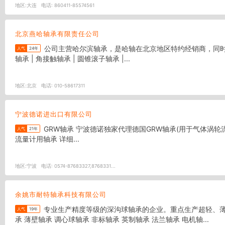
地区:
大连
电话:
860411-85574561
北京燕哈轴承有限责任公司
公司主营哈尔滨轴承，是哈轴在北京地区特约经销商，同时我公司还代理销售福建南安外球面轴承，豫西3类轴承。 深沟球轴承 | 调心球轴承 | 圆柱滚子轴承 | 调心滚子轴承 | 滚针轴承 | 滚轮
人气
24年
轴承 | 角接触轴承 | 圆锥滚子轴承 |...
地区:
北京
电话:
010-58617311
宁波德诺进出口有限公司
GRW轴承 宁波德诺独家代理德国GRW轴承(用于气体涡轮流量计等) 1) GRW轴承 详细说明:GRW轴承用于航模中的涡轮发动机，转速120,000RPM，使用温度300摄氏度。 2) GRW涡轮和腰轮
人气
21年
流量计用轴承 详细...
地区:
宁波
电话:
0574-87683327,8768331...
余姚市耐特轴承科技有限公司
专业生产精度等级的深沟球轴承的企业。重点生产超轻、薄壁型以及EMQ电机质量要求的低噪音轴承，也可根据客户要求生产不锈钢轴承和各种非标轴承，产品注册商标为“CLMR”。 深沟球轴
人气
19年
承 薄壁轴承 调心球轴承 非标轴承 英制轴承 法兰轴承 电机轴...