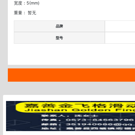
宽度：5(mm)
重量： 暂无
品牌
型号