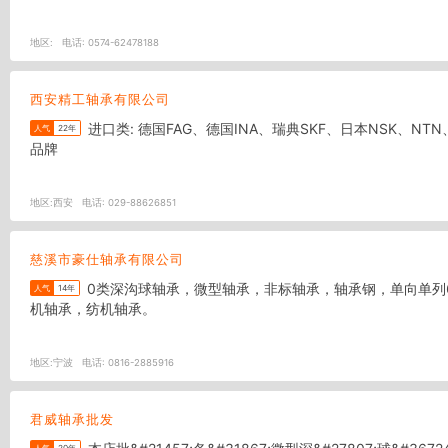
地区:
电话:
0574-62478188
西安精工轴承有限公司
进口类: 德国FAG、德国INA、瑞典SKF、日本NSK、NTN、KOYO、IKO等世界名优品牌轴承 国产类： 瓦房店轴承股份有限公司“ZWZ”产品，哈尔滨轴承股份有限公司“HRB以及国内其它知名
人气
22年
品牌
地区:
西安
电话:
029-88626851
慈溪市豪仕轴承有限公司
0类深沟球轴承，微型轴承，非标轴承，轴承钢，单向单列6系列，6000系列轴承，6200系列轴承，6300系列轴承，6800系列轴承，6900系列轴承。深沟球轴承、汽车轴承、摩配轴承、电
人气
14年
机轴承，纺机轴承。
地区:
宁波
电话:
0816-2885916
君威轴承批发