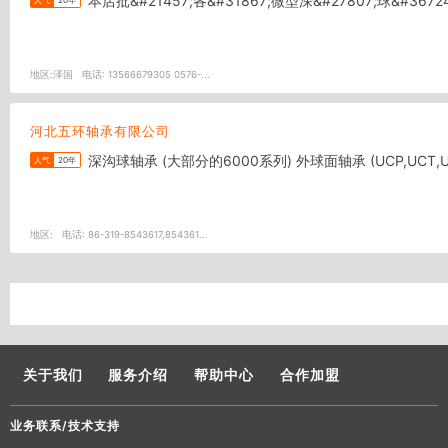
人气
20年
地区:
泽国
电话:
13566679305 0576-...
河北五环轴承有限公司
深沟球轴承 (大部分的6000系列) 外球面轴承 (UCP,UCT,UC
人气
20年
地区:
电话:
86-319-8543617,854361...
关于我们
服务介绍
帮助中心
合作加盟
业务联系/技术支持