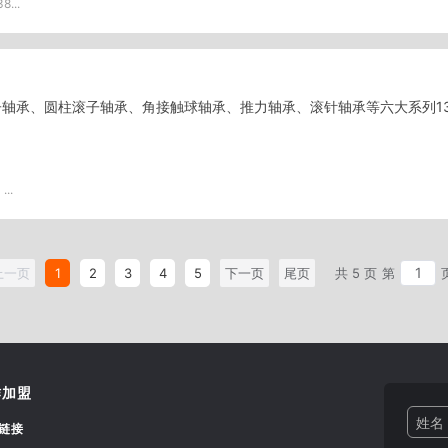
8...
轴承、圆柱滚子轴承、角接触球轴承、推力轴承、滚针轴承等六大系列13
..
上一页
1
2
3
4
5
下一页
尾页
共 5 页
第
作加盟
姓名 
链接