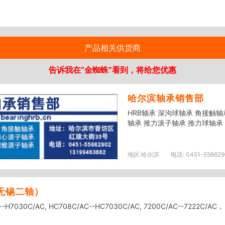
产品相关供货商
告诉我在“金蜘蛛”看到，将给您优惠
哈尔滨轴承销售部
HRB轴承 深沟球轴承 角接触
轴承 推力滚子轴承 推力球轴承
地区:
哈尔滨
电话:
0451-556629
无锡二轴）
C--H7030C/AC, HC708C/AC--HC7030C/AC, 7200C/AC--7222C/AC，