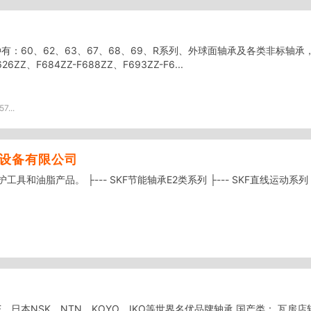
：60、62、63、67、68、69、R系列、外球面轴承及各类非标轴承
、F684ZZ-F688ZZ、F693ZZ-F6...
7...
械设备有限公司
维护工具和油脂产品。 ├--- SKF节能轴承E2类系列 ├--- SKF直线运动系列 ├-
KF、日本NSK、NTN、KOYO、IKO等世界名优品牌轴承 国产类： 瓦房