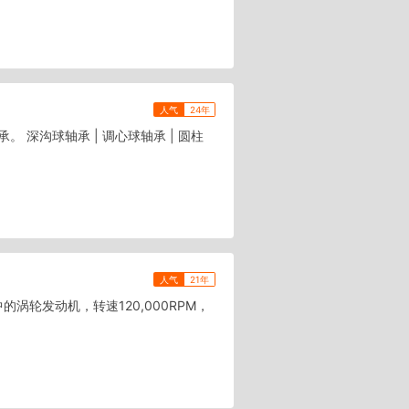
人气
24年
深沟球轴承 | 调心球轴承 | 圆柱
人气
21年
的涡轮发动机，转速120,000RPM，