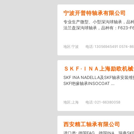
宁波开普特轴承有限公司
专业生产微型、小型深沟球轴承，品种有
法兰盘深沟球轴承，品种有：F623-F626ZZ
地区:
宁波
电话:
13056945491 0574-865
ＳＫＦ·ＩＮＡ上海励欧机
SKF INA NADELLA及SKF轴承安装
SKF绝缘轴承INSOCOAT ...
地区:
上海
电话:
021-66380058
西安精工轴承有限公司
进口类: 德国FAG、德国INA、瑞典S