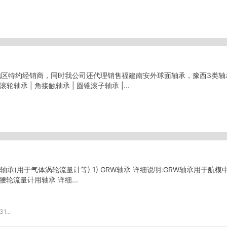
特约经销商，同时我公司还代理销售福建南安外球面轴承，豫西3类轴承。 
滚轮轴承 | 角接触轴承 | 圆锥滚子轴承 |...
承(用于气体涡轮流量计等) 1) GRW轴承 详细说明:GRW轴承用于航模中
腰轮流量计用轴承 详细...
1...