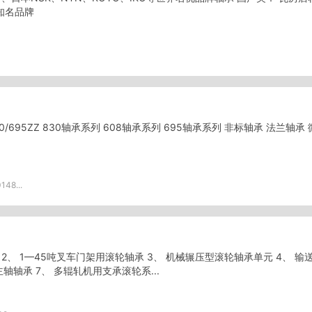
知名品牌
Z0/695ZZ 830轴承系列 608轴承系列 695轴承系列 非标轴承 法兰轴承
48...
 2、 1—45吨叉车门架用滚轮轴承 3、 机械辗压型滚轮轴承单元 4、 输
轴轴承 7、 多辊轧机用支承滚轮系...