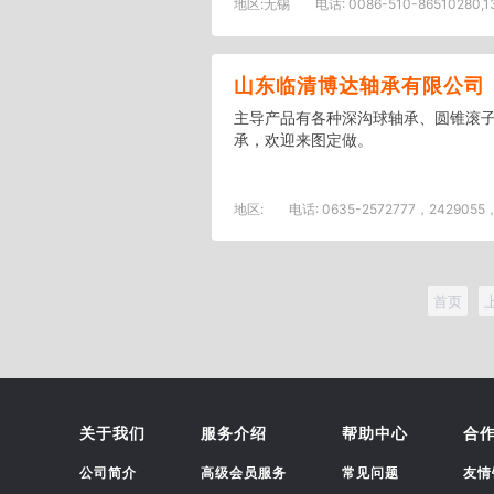
地区:
无锡
电话:
0086-510-86510280,13
山东临清博达轴承有限公司
主导产品有各种深沟球轴承、圆锥滚子
承，欢迎来图定做。
地区:
电话:
0635-2572777，2429055，.
首页
关于我们
服务介绍
帮助中心
合
公司简介
高级会员服务
常见问题
友情