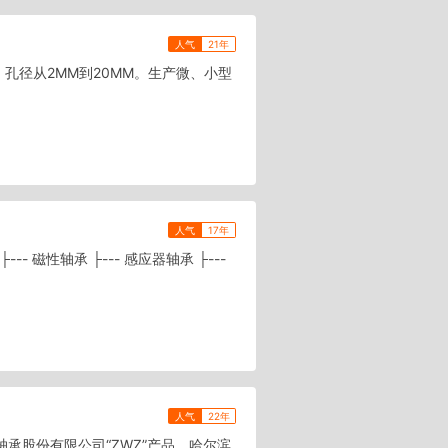
人气
21年
，孔径从2MM到20MM。生产微、小型
人气
17年
-- 磁性轴承 ├--- 感应器轴承 ├---
人气
22年
店轴承股份有限公司“ZWZ”产品，哈尔滨