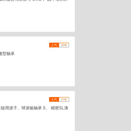
人气
20年
 微型轴承
人气
21年
送链用滚子、球滚输轴承 5、 精密SL满