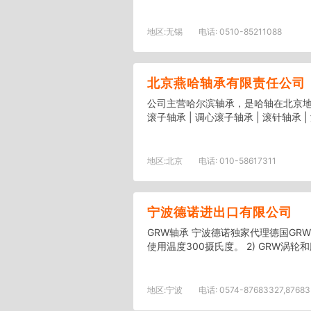
地区:
无锡
电话:
0510-85211088
北京燕哈轴承有限责任公司
公司主营哈尔滨轴承，是哈轴在北京地区
滚子轴承 | 调心滚子轴承 | 滚针轴承 | 
地区:
北京
电话:
010-58617311
宁波德诺进出口有限公司
GRW轴承 宁波德诺独家代理德国GRW轴
使用温度300摄氏度。 2) GRW涡轮和
地区:
宁波
电话:
0574-87683327,876833