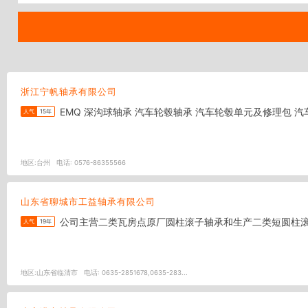
浙江宁帆轴承有限公司
EMQ 深沟球轴承 汽车轮毂轴承 汽车轮毂单元
人气
15年
地区:
台州
电话:
0576-86355566
山东省聊城市工益轴承有限公司
公司主营二类瓦房点原厂圆柱滚子轴承和生产二类短圆柱滚
人气
19年
地区:
山东省临清市
电话:
0635-2851678,0635-283...