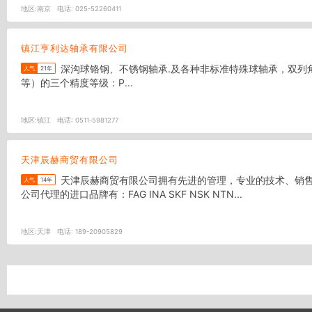
地区:
南京
电话:
025-52260411
镇江亨利达轴承有限公司
深沟球铬钢、不锈钢轴承.及各种非标准特殊球轴承，双列角接触， 主要生产内径5毫米到70毫米（605-6015，624-6215，6300-6312，686-6808，696-6908 OPEN，Z，ZZ，RS，2RS
人气
21年
等）的三个精度等级：P...
地区:
镇江
电话:
0511-5981277
天津辰赫商贸有限公司
天津辰赫商贸有限公司拥有先进的管理，专业的技术、销售和服务人员，并以“诚信、品质、双赢”为企业宗旨，以“信誉第一、顾客至上”为经营原则，自创办以来赢得了广大顾客的支持与信赖。
人气
14年
公司代理的进口品牌有：FAG INA SKF NSK NTN...
地区:
天津
电话:
189-20905829