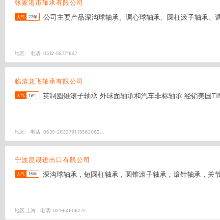
张家港市轴承有限公司
公司主要产品深沟球轴承、调心球轴承、圆柱滚子轴承、调
人气
22年
地区:
电话:
0512-58771647
临清龙飞轴承有限公司
英制圆锥滚子轴承 外球面轴承和汽车非标轴承 经销美国TIMK
人气
19年
地区:
电话:
0635-2832791,13562062...
宁波昆晟进出口有限公司
深沟球轴承，短圆柱轴承，圆锥滚子轴承，滚针轴承，关节
人气
16年
地区:
上海
电话:
021-64606272