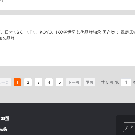
6...
KF、日本NSK、NTN、KOYO、IKO等世界名优品牌轴承 国产类： 瓦房
知名品牌
上一页
1
2
3
4
5
下一页
尾页
共 5 页
第
作加盟
姓名 
链接