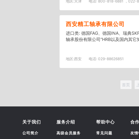
地区:
天津
电话:
800-818-6881 ，022-85
西安精工轴承有限公司
进口类: 德国FAG、德国INA、瑞典S
轴承股份有限公司“HRB以及国内其它
地区:
西安
电话:
029-88626851
首页
关于我们
服务介绍
帮助中心
合
公司简介
高级会员服务
常见问题
友情