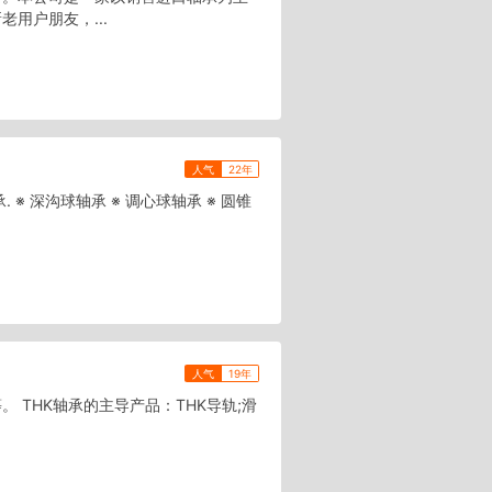
用户朋友，...
人气
22年
※ 深沟球轴承 ※ 调心球轴承 ※ 圆锥
人气
19年
等。 THK轴承的主导产品：THK导轨;滑