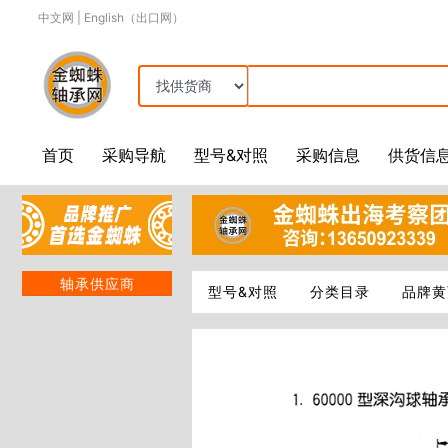
中文网
|
English（出口网）
首页
采购导航
型号&对照
采购信息
供货信
轴承供应商
型号&对照
分类目录
品牌黄