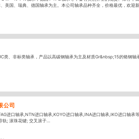
、美国、瑞典、德国轴承为主。本公司轴承品种齐全，价格最优，欢迎新老
类、非标类轴承，产品以高碳钢轴承为主及材质Gr&nbsp;15的铬钢轴承. 
限公司
FAG进口轴承,NTN进口轴承,KOYO进口轴承,INA进口轴承,IKO进口轴承
轨; 滚珠花键; 交叉滚子...