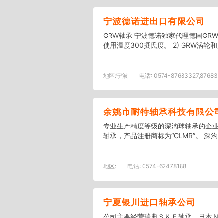
宁波德诺进出口有限公司
GRW轴承 宁波德诺独家代理德国GRW轴
使用温度300摄氏度。 2) GRW涡轮和
地区:
宁波
电话:
0574-87683327,876833
余姚市耐特轴承科技有限公
专业生产精度等级的深沟球轴承的企业
轴承，产品注册商标为“CLMR”。 深沟
地区:
电话:
0574-62478188
宁夏银川进口轴承公司
公司主要经营瑞典ＳＫＦ轴承，日本