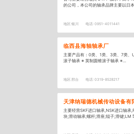
的公司，本公司的轴承品牌主要以日本
地区:
银川
电话:
0951-4011441
临西县海轴轴承厂
主要产品有：0类、1类、3类、7类、UC
滚子轴承 ※ 英制圆锥滚子轴承 ※...
地区:
邢台
电话:
0319-8528217
天津纳瑞德机械传动设备有
主要经营SKF进口轴承,NSK进口轴承,
块;滑动轴承;螺杆;滑座;辊子;滑键;LM 导