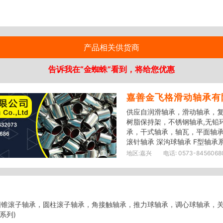
产品相关供货商
告诉我在“金蜘蛛”看到，将给您优惠
嘉善金飞格滑动轴承有
供应自润滑轴承，滑动轴承，
树脂保持架，不锈钢轴承,无铅
承，干式轴承，轴瓦，平面轴
滚针轴承 深沟球轴承 F型轴承系列
地区:
嘉兴
电话:
0573-84560680,
锥滚子轴承，圆柱滚子轴承，角接触轴承，推力球轴承，调心球轴承，关
0系列)