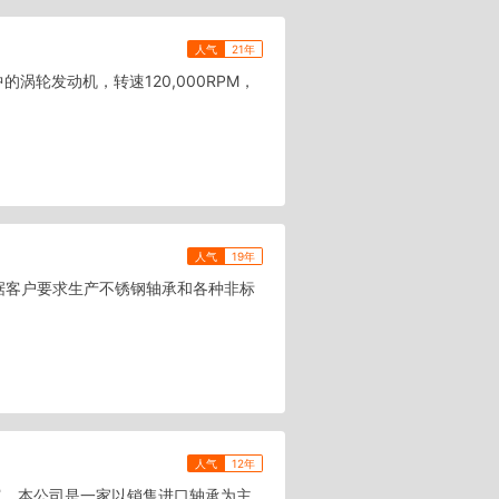
人气
21年
的涡轮发动机，转速120,000RPM，
人气
19年
据客户要求生产不锈钢轴承和各种非标
人气
12年
富。本公司是一家以销售进口轴承为主