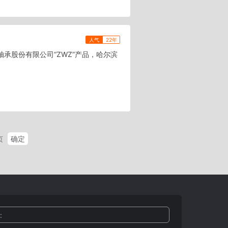
人气
22年
店轴承股份有限公司“ZWZ”产品，哈尔滨
确定
页
: