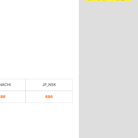
NACHI
JP_NSK
686
686