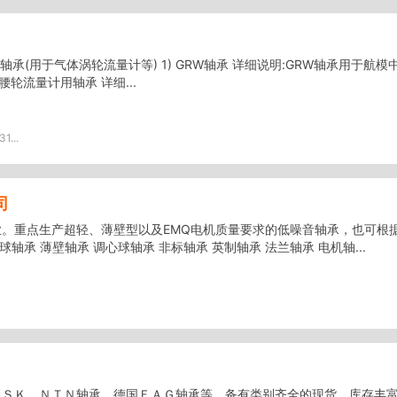
承(用于气体涡轮流量计等) 1) GRW轴承 详细说明:GRW轴承用于航模中
腰轮流量计用轴承 详细...
1...
司
。重点生产超轻、薄壁型以及EMQ电机质量要求的低噪音轴承，也可根
球轴承 薄壁轴承 调心球轴承 非标轴承 英制轴承 法兰轴承 电机轴...
ＮＳＫ ＮＴＮ轴承，德国ＦＡＧ轴承等，备有类别齐全的现货、库存丰