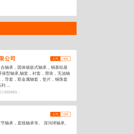
限公司
人气
18年
复合轴承，固体镶嵌式轴承，铜基铝基
环保型轴承,轴套，衬套，滑块，无油轴
承，导套，双金属轴套，垫片，铜珠套
 ...
1365683...
人气
13年
节轴承，直线轴承等。 深沟球轴承。