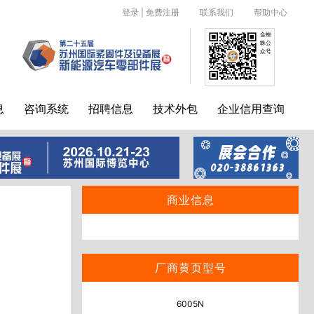
登录
|
免费注册
联系我们
帮助中心
金蜘
蛛公
众号
息
咨询系统
招聘信息
技术外包
企业信用查询
商业信息
厂商黄页型号
6005N