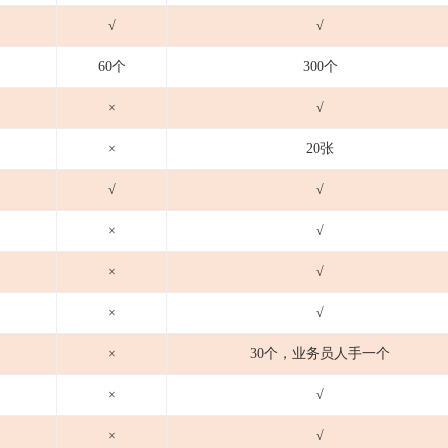
√
√
60个
300个
×
√
×
20张
√
√
×
√
×
√
×
√
×
30个，业务员人手一个
×
√
×
√