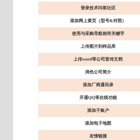
登录
技术
问答社区
添加网上黄页（
型号
&对照
）
使用与采购导航相符关键字
上传图片到样品库
上传
word等公司宣传文档
润色公司简介
添加厂商通讯录
开通
QQ等在线功能
添加子账户
添加电子地图
友情链接