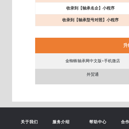
收录
到
【轴承
名企
】
小程序
收录
到
【轴承型号
对照
】
小程序
升
金蜘蛛轴承网中文版+手机微店
外贸通
关于我们
服务介绍
帮助中心
合