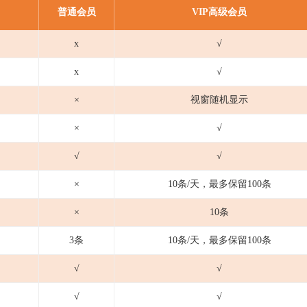
普通会员
VIP
高级会员
x
√
x
√
×
视窗随机显示
×
√
√
√
×
10条/天，最多保留100条
×
10条
3条
10条/天，最多保留100条
√
√
√
√