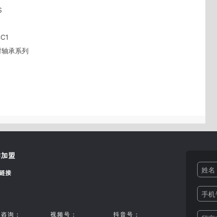
     

  

       

承系列     

作加盟
姓名 
链接
手机号
信咨询：
视频号：
抖音号：