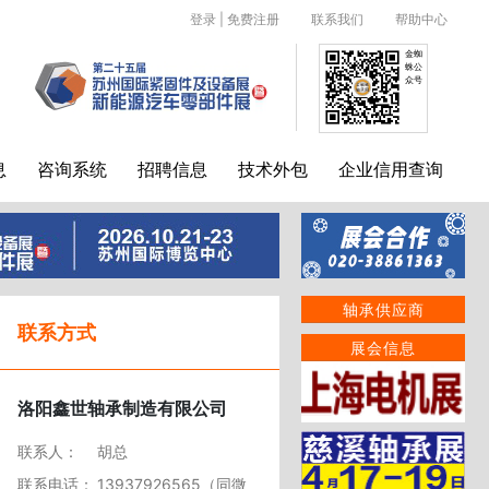
登录
|
免费注册
联系我们
帮助中心
金蜘
蛛公
众号
息
咨询系统
招聘信息
技术外包
企业信用查询
轴承供应商
联系方式
展会信息
洛阳鑫世轴承制造有限公司
联系人：
胡总
联系电话：
13937926565（同微