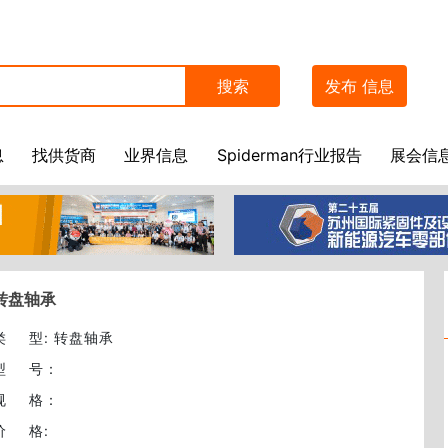
搜索
发布
信息
息
找供货商
业界信息
Spiderman行业报告
展会信
转盘轴承
类型
: 转盘轴承
型号
：
规格
：
价格
: