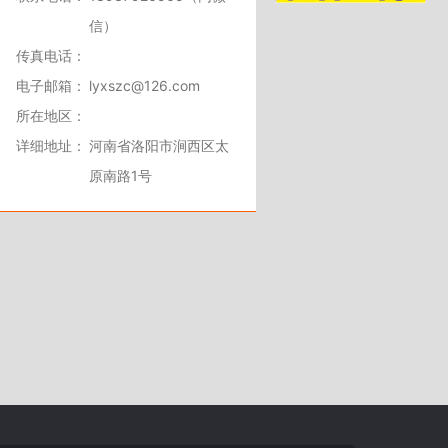
信）
传真电话：
电子邮箱：
lyxszc@126.com
所在地区：
详细地址：
河南省洛阳市涧西区太
原南路1号