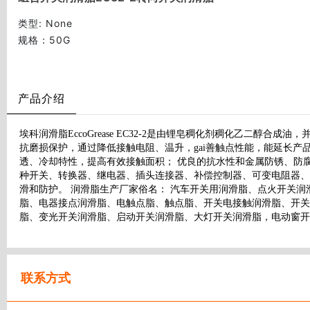
类型
: None
规格
：50G
产品介绍
埃科润滑脂EccoGrease EC32-2是由锂皂稠化剂稠化乙二
抗磨损保护，通过降低接触电阻、温升，gai善触点性能，能延长产品使
透、冷却特性，提高有效接触面积； 优良的抗水性和金属防锈、防
种开关、转换器、继电器、插头连接器、补偿控制器、可变电阻器、
滑和防护。 润滑脂生产厂家俗名： 汽车开关用润滑脂、点火开关
脂、电器接点润滑脂、电触点脂、触点脂、开关电接触润滑脂、开
脂、变光开关润滑脂、启动开关润滑脂、大灯开关润滑脂，电动窗开关润滑
联系方式