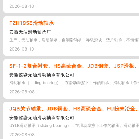
2026-08-10
FZH1955滑动轴承
安徽无油滑动轴承厂
生产，无油轴承，滑动轴承，自润滑轴承，导轨滑块，垫片轴承，不锈钢
2026-08-10
安徽懿鎏无油滑动轴承有限公司
滑动轴承（sliding bearing），在滑动摩擦下工作的轴承。滑动轴
2026-08-08
安徽懿鎏无油滑动轴承有限公司
UYLB滑动轴承（sliding bearing），在滑动摩擦下工作的轴承。
2026-08-08