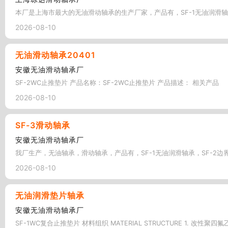
本厂是上海市最大的无油滑动轴承的生产厂家，产品有，SF-1无油润滑轴承
2026-08-10
无油滑动轴承20401
安徽无油滑动轴承厂
SF-2WC止推垫片 产品名称：SF-2WC止推垫片 产品描述： 相关产品
2026-08-10
SF-3滑动轴承
安徽无油滑动轴承厂
我厂生产，无油轴承，滑动轴承，产品有，SF-1无油润滑轴承，SF-2边界润
2026-08-10
无油润滑垫片轴承
安徽无油滑动轴承厂
SF-1WC复合止推垫片 材料组织 MATERIAL STRUCTURE 1. 改性聚四氟