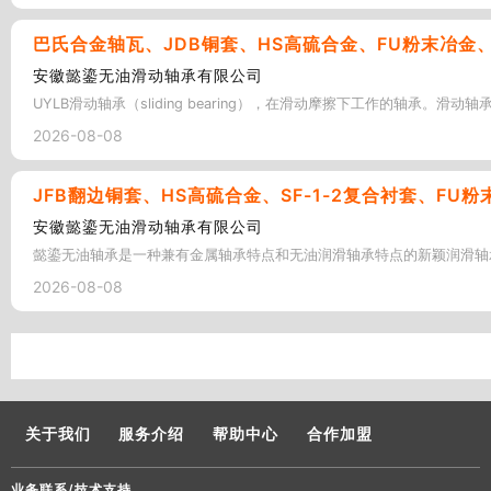
安徽懿鎏无油滑动轴承有限公司
UYLB滑动轴承（sliding bearing），在滑动摩擦下工作的轴承。
2026-08-08
安徽懿鎏无油滑动轴承有限公司
懿鎏无油轴承是一种兼有金属轴承特点和无油润滑轴承特点的新颖润滑轴
2026-08-08
关于我们
服务介绍
帮助中心
合作加盟
业务联系/技术支持