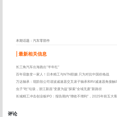
本期话题：汽车零部件
| 最新相关信息
长三角汽车出海跑出“半年红”
百年宿敌变一家人！日本精工与NTN联姻 只为对抗中国价格战
万达轴承：现阶段公司谐波减速器交叉滚子轴承和RV减速器角接触
虫子“吃”垃圾，浙江新昌“变废为益”探索“全域无废”新路径
长城精工冲击创业板IPO：报告期内“增收不增利”，2025年前五大
评论