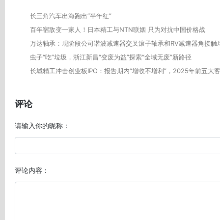
长三角汽车出海跑出“半年红”
百年宿敌变一家人！日本精工与NTN联姻 只为对抗中国价格战
万达轴承：现阶段公司谐波减速器交叉滚子轴承和RV减速器角接触
虫子“吃”垃圾，浙江新昌“变废为益”探索“全域无废”新路径
长城精工冲击创业板IPO：报告期内“增收不增利”，2025年前五大
评论
请输入你的昵称：
评论内容：